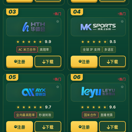
03
04
热门
热门
9.9
9.5
★ ★ ★ ★ ★
★ ★ ★ ★ ★
AC 米兰合作
高赔率
全球 IP 支持
多语言
注册
下载
注册
下载
05
06
热门
热门
9.7
9.6
★ ★ ★ ★ ★
★ ★ ★ ★ ★
业内最高赔率
秒速到账
国米合作
直播竞猜
注册
下载
注册
下载